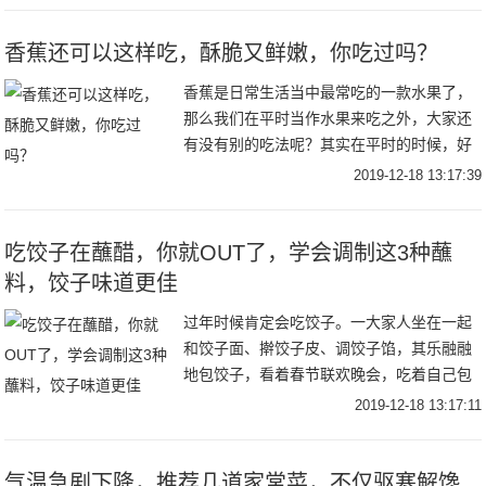
香蕉还可以这样吃，酥脆又鲜嫩，你吃过吗？
香蕉是日常生活当中最常吃的一款水果了，
那么我们在平时当作水果来吃之外，大家还
有没有别的吃法呢？其实在平时的时候，好
多人也会在做奶昔或者是其他东西的时候，
2019-12-18 13:17:39
加入香蕉也是非常不错的，今天小编给大家
分享的是炸
吃饺子在蘸醋，你就OUT了，学会调制这3种蘸
料，饺子味道更佳
过年时候肯定会吃饺子。一大家人坐在一起
和饺子面、擀饺子皮、调饺子馅，其乐融融
地包饺子，看着春节联欢晚会，吃着自己包
的饺子，别提是多幸福的一件事情了。对于
2019-12-18 13:17:11
北方人来说，吃饺子是一定要蘸醋吃的，再
将醋中添些
气温急剧下降，推荐几道家常菜，不仅驱寒解馋