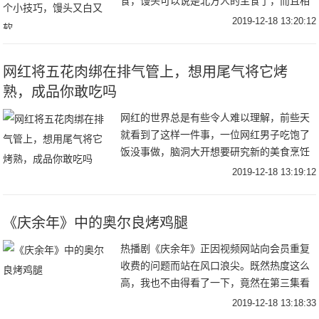
食，馒头可以说是北方人的主食了，而且相
对于其它的面食来说，馒头价格比较平价而
2019-12-18 13:20:12
且味道还好吃，一口咬下去，松松软软的，
再配上一些
网红将五花肉绑在排气管上，想用尾气将它烤
熟，成品你敢吃吗
网红的世界总是有些令人难以理解，前些天
就看到了这样一件事，一位网红男子吃饱了
饭没事做，脑洞大开想要研究新的美食烹饪
方式，于是就买上了一大块的五花肉，打算
2019-12-18 13:19:12
用摩托车将其烤熟，网红将五花肉绑在排气
管上，想要
《庆余年》中的奥尔良烤鸡腿
热播剧《庆余年》正因视频网站向会员重复
收费的问题而站在风口浪尖。既然热度这么
高，我也不由得看了一下，竟然在第三集看
见了奥尔良烤鸡腿。是不是奥尔良烤鸡腿？
2019-12-18 13:18:33
鸡腿上的烤勾孔奥尔良烧烤粉