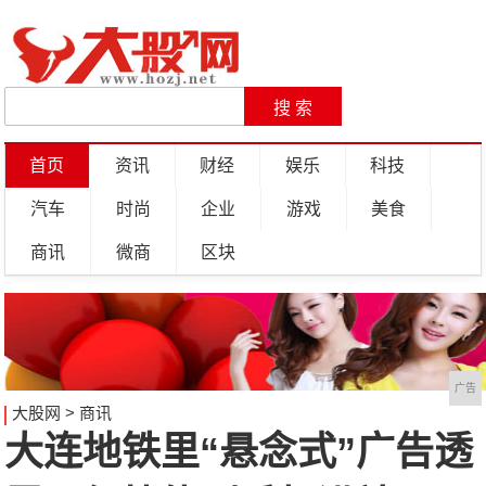
首页
资讯
财经
娱乐
科技
汽车
时尚
企业
游戏
美食
商讯
微商
区块
广告
大股网
>
商讯
大连地铁里“悬念式”广告透