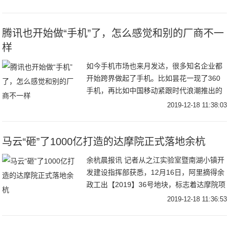
红（CGIinfluence
腾讯也开始做“手机”了，怎么感觉和别的厂商不一
样
如今手机市场也来月发达，很多知名企业都
开始跨界做起了手机。比如昙花一现了360
手机，再比如中国移动紧跟时代浪潮推出的
先行者X1。近日，腾讯也推出了一款“手
2019-12-18 11:38:03
机”，但它好像和其他厂商推出的手机不太一
样。其
马云“砸”了1000亿打造的达摩院正式落地余杭
余杭晨报讯 记者从之江实验室暨南湖小镇开
发建设指挥部获悉，12月16日，阿里摘得余
政工出【2019】36号地块，标志着达摩院项
目正式落地南湖科学中心。该地块位于之江
2019-12-18 11:36:53
实验室园区以南、南湖以西，面积约34