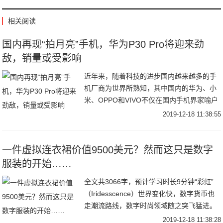
相关阅读
国内再现“拍月亮”手机，华为P30 Pro将迎来劲
敌，销量或受影响
近年来，随着科技的进步国内越来越多的手
机厂商为世界所熟知，其中国内的华为、小
米、OPPO和VIVO不仅在国内手机界家喻户
晓而且走出了国门走向了世界。尤其是华为
2019-12-18 11:38:55
不仅在特朗普的打压下得以生存发展下去，
而且
一件虚拟连衣裙价值9500美元？然而这只是数字
服装的开始……
全文共3066字，预计学习时长9分钟“彩虹”
（Iridesscence）世界变化快，数字货币也
走潮流路线，数字时尚领域随之突飞猛进。
不久以前还是AR面部滤镜、人工智能虚拟网
2019-12-18 11:38:28