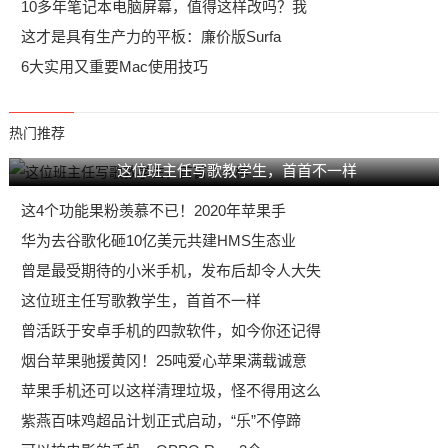
10多年笔记本电脑屏幕，值得这样改吗？我
这才是具有生产力的平板：廉价版Surfa
6大实用又重要Mac使用技巧
热门推荐
这位班主任写歌教学生，首首不一样
这4个功能果粉羡慕不已！2020年苹果手
华为去谷歌化砸10亿美元共建HMS生态业
曾是最受期待的小米手机，发布后却令人大失
这位班主任写歌教学生，首首不一样
曾活跃于安卓手机的四款软件，如今你还记得
烟台苹果驰援黄冈！25吨爱心苹果满载诚意
苹果手机还可以这样清理垃圾，怪不得用这么
紫燕百味鸡超品计划正式启动，“乐”不停蹄