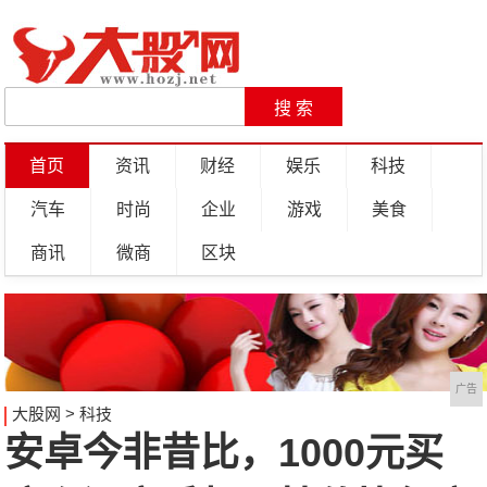
首页
资讯
财经
娱乐
科技
汽车
时尚
企业
游戏
美食
商讯
微商
区块
广告
大股网
>
科技
安卓今非昔比，1000元买