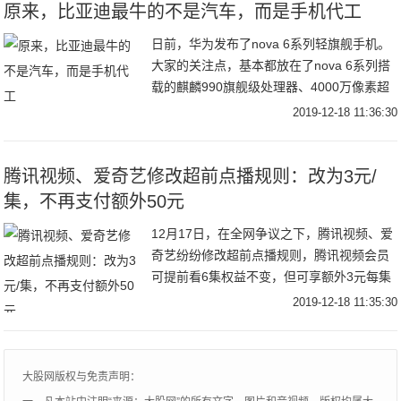
原来，比亚迪最牛的不是汽车，而是手机代工
日前，华为发布了nova 6系列轻旗舰手机。
大家的关注点，基本都放在了nova 6系列搭
载的麒麟990旗舰级处理器、4000万像素超
感光主摄+800万像素3倍光学变焦镜头+800
2019-12-18 11:36:30
万像素超广角镜头三摄、
腾讯视频、爱奇艺修改超前点播规则：改为3元/
集，不再支付额外50元
12月17日，在全网争议之下，腾讯视频、爱
奇艺纷纷修改超前点播规则，腾讯视频会员
可提前看6集权益不变，但可享额外3元每集
的超前点播权，不再是支付额外50元观看6
2019-12-18 11:35:30
集的设定。爱奇艺同样修改了超前点播规
则，
大股网版权与免责声明：