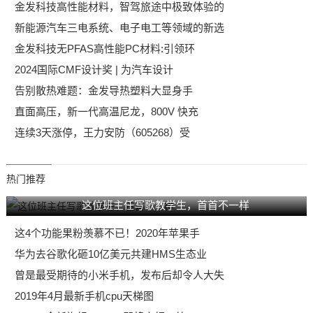
金发科技高性能材料，智驾旅途中极致体验的
新能源汽车三电系统、电子电工等领域的新选
金发科技无PFAS高性能PC材料:引领环
2024国际CMF设计奖 | 为汽车设计
告别散热难题：金发导热塑料大显身手
直面高压，新一代高温尼龙，800V 快充
连续3天涨停，王力安防（605268）受
热门推荐
这位班主任写歌教学生，首首不一样
这4个功能果粉羡慕不已！2020年苹果手
华为去谷歌化砸10亿美元共建HMS生态业
曾是最受期待的小米手机，发布后却令人大失
2019年4月最新手机cpu天梯图