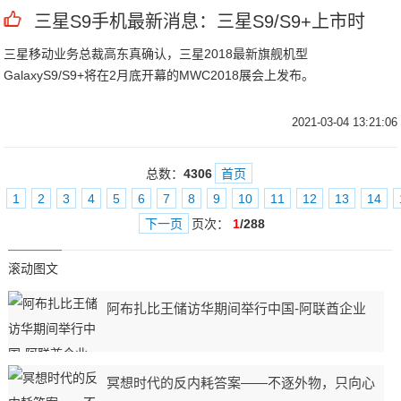
三星S9手机最新消息：三星S9/S9+上市时
三星移动业务总裁高东真确认，三星2018最新旗舰机型
GalaxyS9/S9+将在2月底开幕的MWC2018展会上发布。
2021-03-04 13:21:06
总数：
4306
首页
1
2
3
4
5
6
7
8
9
10
11
12
13
14
下一页
页次：
1
/288
滚动图文
阿布扎比王储访华期间举行中国-阿联酋企业
冥想时代的反内耗答案——不逐外物，只向心