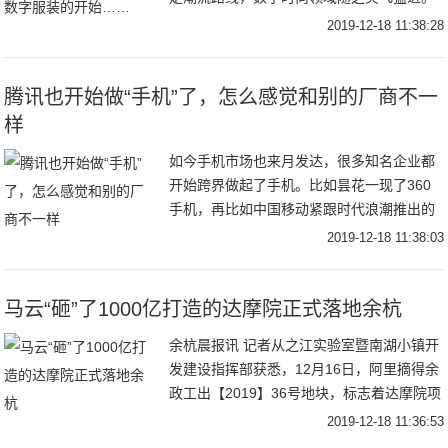
不久以前还是AR面部滤镜、人工智能虚拟网
2019-12-18 11:38:28
红（CGIinfluence
腾讯也开始做“手机”了，怎么感觉和别的厂商不一
样
如今手机市场也来月发达，很多知名企业都
开始跨界做起了手机。比如昙花一现了360
手机，再比如中国移动紧跟时代浪潮推出的
先行者X1。近日，腾讯也推出了一款“手
2019-12-18 11:38:03
机”，但它好像和其他厂商推出的手机不太一
样。其
马云“砸”了1000亿打造的达摩院正式落地余杭
余杭晨报讯 记者从之江实验室暨南湖小镇开
发建设指挥部获悉，12月16日，阿里摘得余
政工出【2019】36号地块，标志着达摩院项
目正式落地南湖科学中心。该地块位于之江
2019-12-18 11:36:53
实验室园区以南、南湖以西，面积约34