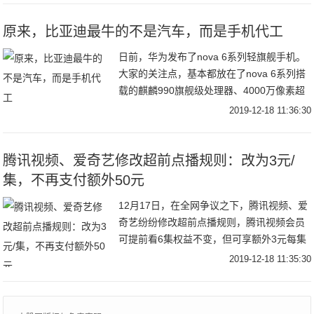
原来，比亚迪最牛的不是汽车，而是手机代工
日前，华为发布了nova 6系列轻旗舰手机。
大家的关注点，基本都放在了nova 6系列搭
载的麒麟990旗舰级处理器、4000万像素超
感光主摄+800万像素3倍光学变焦镜头+800
2019-12-18 11:36:30
万像素超广角镜头三摄、
腾讯视频、爱奇艺修改超前点播规则：改为3元/
集，不再支付额外50元
12月17日，在全网争议之下，腾讯视频、爱
奇艺纷纷修改超前点播规则，腾讯视频会员
可提前看6集权益不变，但可享额外3元每集
的超前点播权，不再是支付额外50元观看6
2019-12-18 11:35:30
集的设定。爱奇艺同样修改了超前点播规
则，