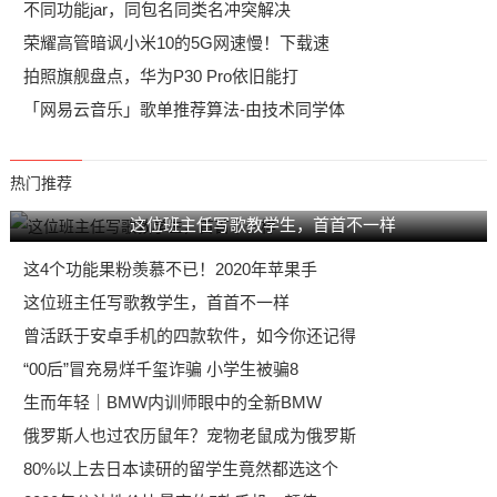
不同功能jar，同包名同类名冲突解决
荣耀高管暗讽小米10的5G网速慢！下载速
拍照旗舰盘点，华为P30 Pro依旧能打
「网易云音乐」歌单推荐算法-由技术同学体
热门推荐
这位班主任写歌教学生，首首不一样
这4个功能果粉羡慕不已！2020年苹果手
这位班主任写歌教学生，首首不一样
曾活跃于安卓手机的四款软件，如今你还记得
“00后”冒充易烊千玺诈骗 小学生被骗8
生而年轻｜BMW内训师眼中的全新BMW
俄罗斯人也过农历鼠年？宠物老鼠成为俄罗斯
80%以上去日本读研的留学生竟然都选这个