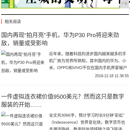
广告
相关阅读
国内再现“拍月亮”手机，华为P30 Pro将迎来劲
敌，销量或受影响
近年来，随着科技的进步国内越来越多的手
机厂商为世界所熟知，其中国内的华为、小
米、OPPO和VIVO不仅在国内手机界家喻户
晓而且走出了国门走向了世界。尤其是华为
2019-12-18 11:38:55
不仅在特朗普的打压下得以生存发展下去，
而且
一件虚拟连衣裙价值9500美元？然而这只是数字
服装的开始……
全文共3066字，预计学习时长9分钟“彩虹”
（Iridesscence）世界变化快，数字货币也
走潮流路线，数字时尚领域随之突飞猛进。