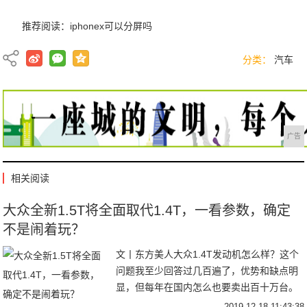
推荐阅读：
iphonex可以分屏吗
分类：
汽车
广告
相关阅读
大众全新1.5T将全面取代1.4T，一看参数，确定
不是闹着玩？
文丨东方美人大众1.4T发动机怎么样？这个
问题我至少回答过几百遍了，优势和缺点明
显，但每年在国内怎么也要卖出百十万台。
EA211系列中的1.4T发动机，它的缺点也正
2019-12-18 11:43:38