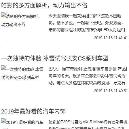
皓影的多方面解析，动力输出不俗
今天跟随我一起来详细了解下这款本田皓
影，话不多说，一起看下去吧。外观方面，
皓影的前脸粗壮的镀铬饰条与LED大灯组相
连，前脸下方采用了倒梯形的中网与正梯形
2019-12-18 11:41:41
的前包围进气口，搭配两侧小尺寸开孔，进
一步增加了
一次独特的体验 冰雪试驾长安CS系列车型
图/文：懂车帝原创 史景旭[懂车帝原创 产品]
每年的冬天，很多车企都会举办冰雪试驾活
动，地点大多选在纬度较高的漠河、牙克石
等地区。今年也不例外，长安带着CS全系车
2019-12-18 11:40:51
型来到了呼伦贝尔市的海拉尔地区，进行了
2019年最好看的汽车内饰
迈凯伦720S马自达MX-5 Miata梅赛德斯奔驰
S级Genesis G90吉普角斗士雷克萨斯LC本