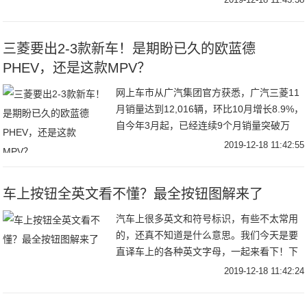
是它的优点，都来自小排量涡轮发动机+
三菱要出2-3款新车！是期盼已久的欧蓝德
PHEV，还是这款MPV？
网上车市从广汽集团官方获悉，广汽三菱11
月销量达到12,016辆，环比10月增长8.9%，
自今年3月起，已经连续9个月销量突破万
辆。广汽三菱稳定的销量表现主要源于车型
2019-12-18 11:42:55
阵容的不断更新，今年已经推出了新祺
车上按钮全英文看不懂？最全按钮图解来了
汽车上很多英文和符号标识，有些不太常用
的，还真不知道是什么意思。我们今天是要
直译车上的各种英文字母，一起来看下！下
面这个是关于空调出风模式的，非常的实
2019-12-18 11:42:24
用，平时用得比较多。下面这几个按键比较
少见到，一般