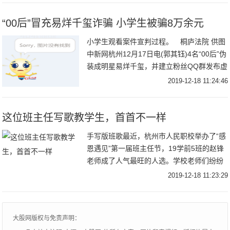
“00后”冒充易烊千玺诈骗 小学生被骗8万余元
小学生观看案件宣判过程。 桐庐法院 供图
中新网杭州12月17日电(郭其钰)4名“00后”伪
装成明星易烊千玺，并建立粉丝QQ群发布虚
假信息进行诈骗，先后骗取两名小学生8万余
2019-12-18 11:24:46
元。杭州市桐庐县人民法院17日
这位班主任写歌教学生，首首不一样
手写版班歌最近，杭州市人民职校举办了“感
恩遇见”第一届班主任节，19学前5班的赵锋
老师成了人气最旺的人选。学校老师们纷纷
夸他：“他把自己的声乐专长用到带班管班
2019-12-18 11:23:29
上，创新教学模式，了不起！”班上同学们眼
中
大股网版权与免责声明：