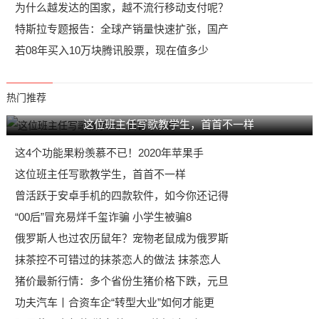
为什么越发达的国家，越不流行移动支付呢？
特斯拉专题报告：全球产销量快速扩张，国产
若08年买入10万块腾讯股票，现在值多少
热门推荐
这位班主任写歌教学生，首首不一样
这4个功能果粉羡慕不已！2020年苹果手
这位班主任写歌教学生，首首不一样
曾活跃于安卓手机的四款软件，如今你还记得
“00后”冒充易烊千玺诈骗 小学生被骗8
俄罗斯人也过农历鼠年？宠物老鼠成为俄罗斯
抹茶控不可错过的抹茶恋人的做法 抹茶恋人
猪价最新行情：多个省份生猪价格下跌，元旦
功夫汽车丨合资车企“转型大业”如何才能更