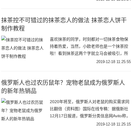
价可能大涨，这是什么情况呢？下面小编就
来给各位
抹茶控不可错过的抹茶恋人的做法 抹茶恋人饼干
制作教程
喜欢抹茶的同学，时刻都对一切抹茶食物保
持着热爱，当然，小欧老师也是一个抹茶控
啦！看到抹茶这两个字就立马会被吸引，所
以今天给你们推荐这款饼干小点心，名字也
2019-12-18 11:25:55
超级玛丽苏，抹茶恋人的做法，你值得拥有
呀!抹茶恋
俄罗斯人也过农历鼠年？宠物老鼠成为俄罗斯人
的新年热销品
2020年将至，俄罗斯人对老鼠的购买需求同
比翻倍（资料图）国际在线专稿：据俄新社
12月17日报道，俄罗斯分类信息网Avito称，
新年将至，俄罗斯人对象征着2020年的动物
2019-12-18 11:25:15
——老鼠的购买需求较去年同比增