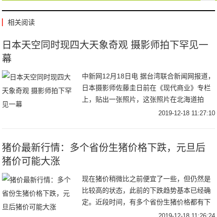
相关阅读
日本天空同时现四大天象奇观 摄影师拍下罕见一
幕
中新网12月18日电 据台湾联合新闻网报道，
日本摄影师佐藤圭日前在《现代商业》专栏
上，贴出一张照片，这张照片在北海道拍
摄，捕捉了四个气象奇观同时出现在一片天
2019-12-18 11:27:10
空的瞬间。资料图：日晕景观。中新社记者
贺俊
猪价最新行情：多个省份生猪价格下跌，元旦后
猪价可能大涨
现在猪价稍微比之前便宜了一些，但仍然是
比较高的状态，此前的下跌趋势基本已经确
定。近段时间，有多个省份生猪价格都有下
跌，差不多有23个省份，但据了解元旦后猪
2019-12-18 11:26:24