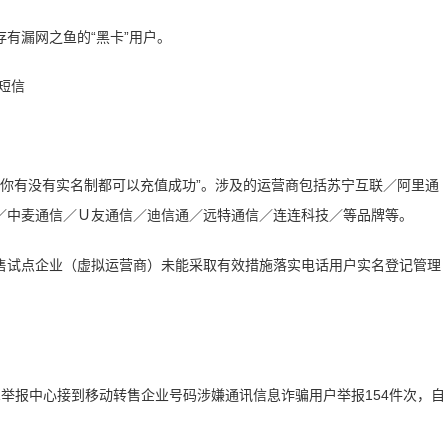
有漏网之鱼的“黑卡”用户。
管你有没有实名制都可以充值成功”。涉及的运营商包括苏宁互联／阿里通
／中麦通信／Ｕ友通信／迪信通／远特通信／连连科技／等品牌等。
售试点企业（虚拟运营商）未能采取有效措施落实电话用户实名登记管理
2321举报中心接到移动转售企业号码涉嫌通讯信息诈骗用户举报154件次，自