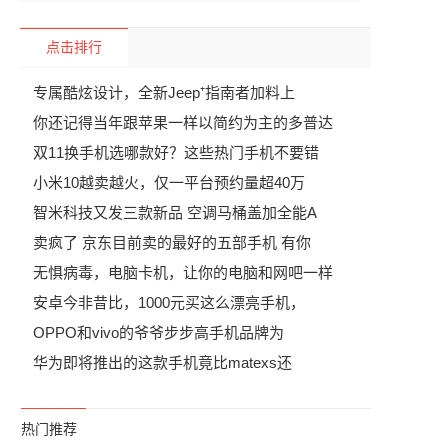
点击排行
专属酷炫设计，全新Jeep⁺指南者加料上
你还记得当年跟苹果一样以简约为主的多普达
双11换手机选哪款好？这些热门手机不要错
小米10越卖越火，仅一平台预约量超40万
智米科技又发三款新品 空调马桶盖加全能A
卖疯了 京东目前卖的最好的五部手机 有你
无惧病毒，电脑卡机，让你的电脑和网吧一样
安卓今非昔比，1000元买这么漂亮手机，
OPPO和vivo的爷爷步步高手机品牌为
华为即将推出的这款手机竟比matexs还
热门推荐