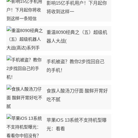
影响15亿手机用户！下月起你
将收到这样一
重温8090经典之（五）超级机
器人大战(
手机被盗？教你2步找回自己
的手机！
食族人酸汤刀仔面 酸鲜开胃好
吃不腻
测
苹果iOS 13系统不支持机型曝
光：看看