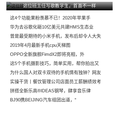
这位班主任写歌教学生，首首不一样
这4个功能果粉羡慕不已！2020年苹果手
华为去谷歌化砸10亿美元共建HMS生态业
曾是最受期待的小米手机，发布后却令人大失
2019年4月最新手机cpu天梯图
OPPO全新旗舰FimdX2即将亮相，外
这5个手机摄影技巧，简单实用，帮你拍出又
为什么国人对双卡双待的手机情有独钟？网友
实操干货丨餐饮管理公司店面员工薪酬绩效考
拼搭全新乐高®IDEAS钢琴，肆享音乐律
BJ90携BEIJING汽车组团出道，“