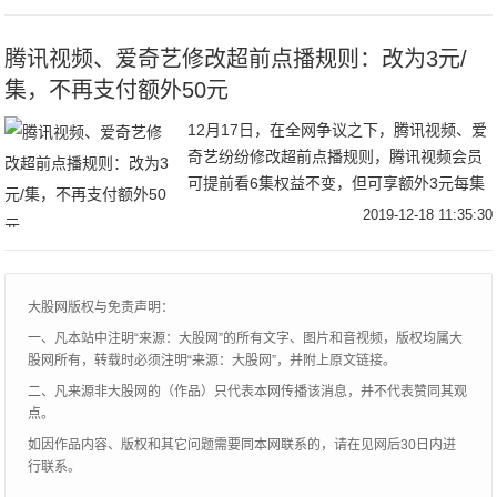
万像素超广角镜头三摄、
腾讯视频、爱奇艺修改超前点播规则：改为3元/
集，不再支付额外50元
12月17日，在全网争议之下，腾讯视频、爱
奇艺纷纷修改超前点播规则，腾讯视频会员
可提前看6集权益不变，但可享额外3元每集
的超前点播权，不再是支付额外50元观看6
2019-12-18 11:35:30
集的设定。爱奇艺同样修改了超前点播规
则，
大股网版权与免责声明：
一、凡本站中注明“来源：大股网”的所有文字、图片和音视频，版权均属大
股网所有，转载时必须注明“来源：大股网”，并附上原文链接。
二、凡来源非大股网的（作品）只代表本网传播该消息，并不代表赞同其观
点。
如因作品内容、版权和其它问题需要同本网联系的，请在见网后30日内进
行联系。