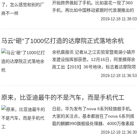
开始跨界做起了手机。比如昙花一现了360
手机，再比如中国移动紧跟时代浪潮推出的
先行者X1。近日，腾讯也推出了一款“手
2019-12-18 11:38:03
机”，但它好像和其他厂商推出的手机不太一
样。其
马云“砸”了1000亿打造的达摩院正式落地余杭
余杭晨报讯 记者从之江实验室暨南湖小镇开
发建设指挥部获悉，12月16日，阿里摘得余
政工出【2019】36号地块，标志着达摩院项
目正式落地南湖科学中心。该地块位于之江
2019-12-18 11:36:53
实验室园区以南、南湖以西，面积约34
原来，比亚迪最牛的不是汽车，而是手机代工
日前，华为发布了nova 6系列轻旗舰手机。
大家的关注点，基本都放在了nova 6系列搭
载的麒麟990旗舰级处理器、4000万像素超
感光主摄+800万像素3倍光学变焦镜头+800
2019-12-18 11:36:30