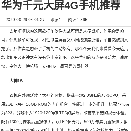
华为千元大屏4G手机推荐
2020-06-29 04:01:27
来源：
阅读：895
去年嘀嘀快的这两款打车软件大战可谓是人尽皆知，如果你是的
哥，你想抢单可发现手机性能差屏幕又小网络速度还慢，单自然被别人
抢了。那你真是想砸了手机的冲动都有。那么今天我们来看看今天这几
款出租车必备神器有没有你中意的吧。这些手机的特点是屏幕大，速度
快，字体大，待机强，支持4G，简直是的哥神器。
大神1S
该机在外观延续了大神的风格，搭载一颗2.0GHz的八核CPU，采
用2GB RAM+16GB ROM的内存组合，性能进一步的提升。搭配7寸ppi
为323，分辨率为1920*1200的LTPS的屏幕，能带来不错的视觉体验。
配有1300万像素后置摄像头，双LED补光灯，500万像素前置摄像头搭
配一块4000毫安的不可拆卸的电池，极大的提高了续航的能力。这样配