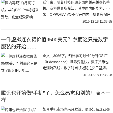
近年来，随着科技的进步国内越来越多的手
机厂商为世界所熟知，其中国内的华为、小
米、OPPO和VIVO不仅在国内手机界家喻户
晓而且走出了国门走向了世界。尤其是华为
2019-12-18 11:38:55
不仅在特朗普的打压下得以生存发展下去，
而且
一件虚拟连衣裙价值9500美元？然而这只是数字
服装的开始……
全文共3066字，预计学习时长9分钟“彩虹”
（Iridesscence）世界变化快，数字货币也
走潮流路线，数字时尚领域随之突飞猛进。
不久以前还是AR面部滤镜、人工智能虚拟网
2019-12-18 11:38:28
红（CGIinfluence
腾讯也开始做“手机”了，怎么感觉和别的厂商不一
样
如今手机市场也来月发达，很多知名企业都