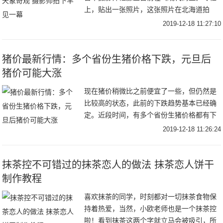
上，贴出一张照片，这张照片在北海道拍
摄，捕捉了四个气象奇观同时出现在一片天
2019-12-18 11:27:10
空的瞬间。资料图：日晕景观。中新社记者
贺俊
猪价最新行情：多个省份生猪价格下跌，元旦后
猪价可能大涨
现在猪价稍微比之前便宜了一些，但仍然是
比较高的状态，此前的下跌趋势基本已经确
定。近段时间，有多个省份生猪价格都有下
跌，差不多有23个省份，但据了解元旦后猪
2019-12-18 11:26:24
价可能大涨，这是什么情况呢？下面小编就
来给各位
抹茶控不可错过的抹茶恋人的做法 抹茶恋人饼干
制作教程
喜欢抹茶的同学，时刻都对一切抹茶食物保
持着热爱，当然，小欧老师也是一个抹茶控
啦！看到抹茶这两个字就立马会被吸引，所