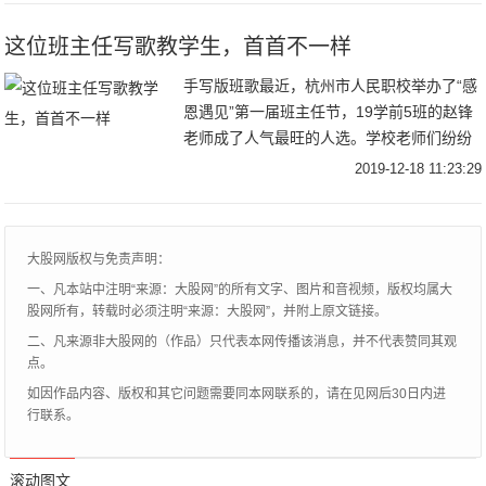
这位班主任写歌教学生，首首不一样
手写版班歌最近，杭州市人民职校举办了“感
恩遇见”第一届班主任节，19学前5班的赵锋
老师成了人气最旺的人选。学校老师们纷纷
夸他：“他把自己的声乐专长用到带班管班
2019-12-18 11:23:29
上，创新教学模式，了不起！”班上同学们眼
中
大股网版权与免责声明：
一、凡本站中注明“来源：大股网”的所有文字、图片和音视频，版权均属大
股网所有，转载时必须注明“来源：大股网”，并附上原文链接。
二、凡来源非大股网的（作品）只代表本网传播该消息，并不代表赞同其观
点。
如因作品内容、版权和其它问题需要同本网联系的，请在见网后30日内进
行联系。
滚动图文