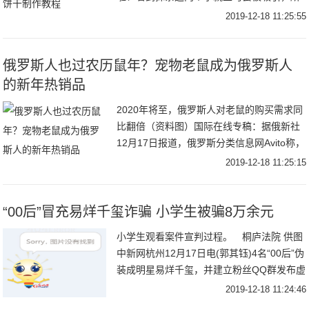
以今天给你们推荐这款饼干小点心，名字也
2019-12-18 11:25:55
超级玛丽苏，抹茶恋人的做法，你值得拥有
呀!抹茶恋
俄罗斯人也过农历鼠年？宠物老鼠成为俄罗斯人
的新年热销品
2020年将至，俄罗斯人对老鼠的购买需求同
比翻倍（资料图）国际在线专稿：据俄新社
12月17日报道，俄罗斯分类信息网Avito称，
新年将至，俄罗斯人对象征着2020年的动物
2019-12-18 11:25:15
——老鼠的购买需求较去年同比增
“00后”冒充易烊千玺诈骗 小学生被骗8万余元
小学生观看案件宣判过程。 桐庐法院 供图
中新网杭州12月17日电(郭其钰)4名“00后”伪
装成明星易烊千玺，并建立粉丝QQ群发布虚
假信息进行诈骗，先后骗取两名小学生8万余
2019-12-18 11:24:46
元。杭州市桐庐县人民法院17日