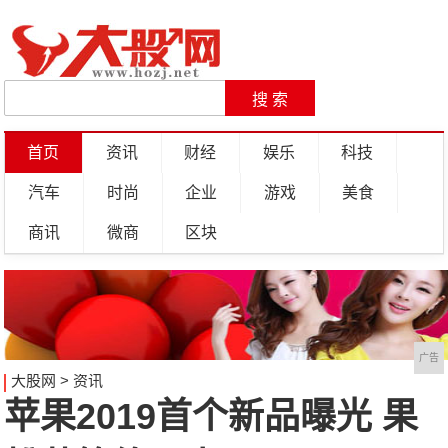
首页
资讯
财经
娱乐
科技
汽车
时尚
企业
游戏
美食
商讯
微商
区块
广告
大股网
>
资讯
苹果2019首个新品曝光 果