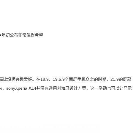
宽高比填满兴趣爱好。在18:9、19.5:9全面屏手机众宠的时期，21:9的屏幕
onyXperia XZ4并沒有选用刘海屏设计方案，这一举动也可以让显示