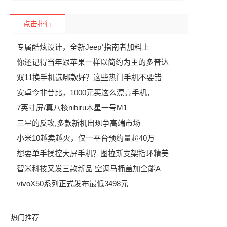
点击排行
专属酷炫设计，全新Jeep⁺指南者加料上
你还记得当年跟苹果一样以简约为主的多普达
双11换手机选哪款好？这些热门手机不要错
安卓今非昔比，1000元买这么漂亮手机，
7英寸屏/真八核nibiru木星一号M1
三星的反攻,多款新机出现争高端市场
小米10越卖越火，仅一平台预约量超40万
想要单手操控大屏手机？图拉斯支架指环精美
智米科技又发三款新品 空调马桶盖加全能A
vivoX50系列正式发布最低3498元
热门推荐