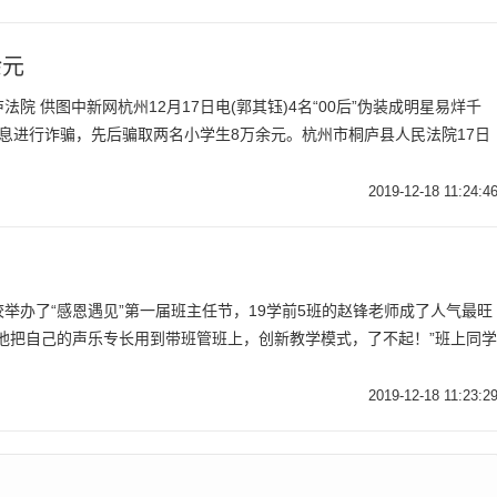
余元
院 供图中新网杭州12月17日电(郭其钰)4名“00后”伪装成明星易烊千
息进行诈骗，先后骗取两名小学生8万余元。杭州市桐庐县人民法院17日
2019-12-18 11:24:4
举办了“感恩遇见”第一届班主任节，19学前5班的赵锋老师成了人气最旺
他把自己的声乐专长用到带班管班上，创新教学模式，了不起！”班上同学
2019-12-18 11:23:2