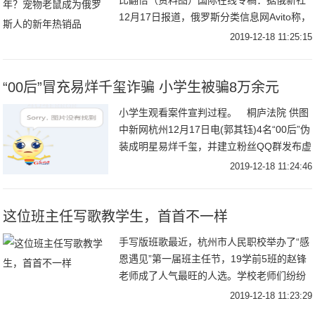
比翻倍（资料图）国际在线专稿：据俄新社
12月17日报道，俄罗斯分类信息网Avito称，
新年将至，俄罗斯人对象征着2020年的动物
2019-12-18 11:25:15
——老鼠的购买需求较去年同比增
“00后”冒充易烊千玺诈骗 小学生被骗8万余元
小学生观看案件宣判过程。 桐庐法院 供图
中新网杭州12月17日电(郭其钰)4名“00后”伪
装成明星易烊千玺，并建立粉丝QQ群发布虚
假信息进行诈骗，先后骗取两名小学生8万余
2019-12-18 11:24:46
元。杭州市桐庐县人民法院17日
这位班主任写歌教学生，首首不一样
手写版班歌最近，杭州市人民职校举办了“感
恩遇见”第一届班主任节，19学前5班的赵锋
老师成了人气最旺的人选。学校老师们纷纷
夸他：“他把自己的声乐专长用到带班管班
2019-12-18 11:23:29
上，创新教学模式，了不起！”班上同学们眼