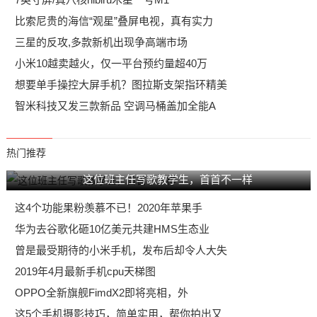
比索尼贵的海信“观星”叠屏电视，真有实力
三星的反攻,多款新机出现争高端市场
小米10越卖越火，仅一平台预约量超40万
想要单手操控大屏手机？图拉斯支架指环精美
智米科技又发三款新品 空调马桶盖加全能A
热门推荐
这位班主任写歌教学生，首首不一样
这4个功能果粉羡慕不已！2020年苹果手
华为去谷歌化砸10亿美元共建HMS生态业
曾是最受期待的小米手机，发布后却令人大失
2019年4月最新手机cpu天梯图
OPPO全新旗舰FimdX2即将亮相，外
这5个手机摄影技巧，简单实用，帮你拍出又