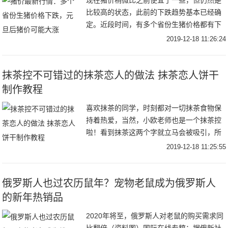
现在猪价稍微比之前便宜了一些，但仍然是
比较高的状态，此前的下跌趋势基本已经确
定。近段时间，有多个省份生猪价格都有下
跌，差不多有23个省份，但据了解元旦后猪
2019-12-18 11:26:24
价可能大涨，这是什么情况呢？下面小编就
来给各位
抹茶控不可错过的抹茶恋人的做法 抹茶恋人饼干
制作教程
喜欢抹茶的同学，时刻都对一切抹茶食物保
持着热爱，当然，小欧老师也是一个抹茶控
啦！看到抹茶这两个字就立马会被吸引，所
以今天给你们推荐这款饼干小点心，名字也
2019-12-18 11:25:55
超级玛丽苏，抹茶恋人的做法，你值得拥有
呀!抹茶恋
俄罗斯人也过农历鼠年？宠物老鼠成为俄罗斯人
的新年热销品
2020年将至，俄罗斯人对老鼠的购买需求同