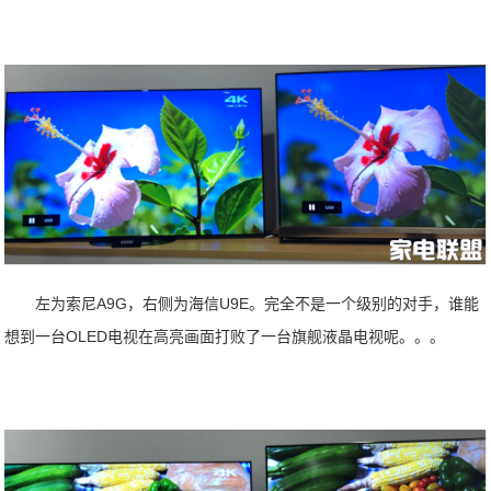
左为索尼A9G，右侧为海信U9E。完全不是一个级别的对手，谁能
想到一台OLED电视在高亮画面打败了一台旗舰液晶电视呢。。。