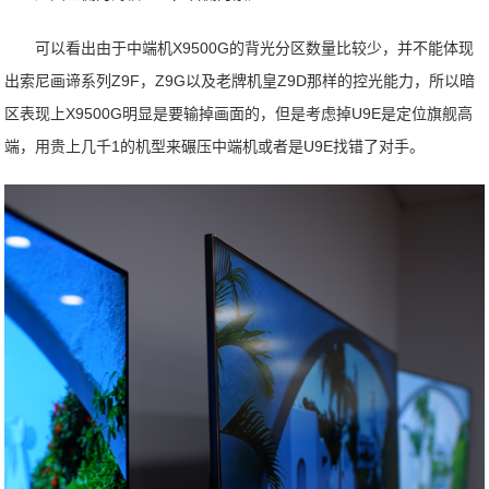
可以看出由于中端机X9500G的背光分区数量比较少，并不能体现
出索尼画谛系列Z9F，Z9G以及老牌机皇Z9D那样的控光能力，所以暗
区表现上X9500G明显是要输掉画面的，但是考虑掉U9E是定位旗舰高
端，用贵上几千1的机型来碾压中端机或者是U9E找错了对手。