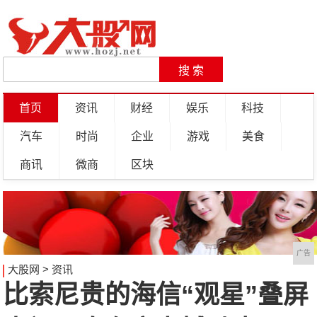
首页
资讯
财经
娱乐
科技
汽车
时尚
企业
游戏
美食
商讯
微商
区块
广告
大股网
>
资讯
比索尼贵的海信“观星”叠屏