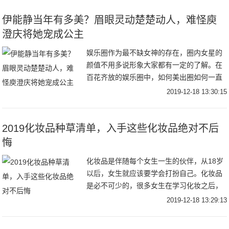
解一下吧！雀
伊能静当年有多美？眉眼灵动楚楚动人，难怪庾
澄庆将她宠成公主
娱乐圈作为最不缺女神的存在，圈内女星的
颜值不用多说形象大家都有一定的了解。在
百花齐放的娱乐圈中，如何美出圈如何一直
拥有女神称号，并不容易。一直以来伊能静
2019-12-18 13:30:15
一直是大家心中的“不老女神”，年轻时候的
她眉眼灵
2019化妆品种草清单，入手这些化妆品绝对不后
悔
化妆品是伴随每个女生一生的伙伴，从18岁
以后，女生就应该要学会打扮自己。化妆品
是必不可少的，很多女生在学习化妆之后，
对于很多的化妆品毫无抵抗的能力，特别是
2019-12-18 13:29:13
一些价格相对实惠，而且很好用的良心化妆
品。有哪