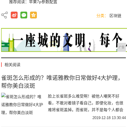
推荐阅读：
苹果7p参数配置
分类：
区块链
广告
相关阅读
雀斑怎么形成的？唯诺雅教你日常做好4大护理，
帮你美白淡斑
脸上长雀斑多么难受啊！被他人嘲笑不好
看，不敢对着镜子看自己，即便化妆，也很
难将雀斑盖掉。而雀斑，并不是每个人都会
长，那么长雀斑的人一般是哪些呢？雀斑是
2019-12-18 13:30:44
如何形成的？下面就和唯诺雅一起来详细了