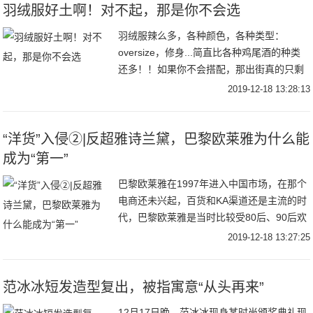
羽绒服好土啊！对不起，那是你不会选
羽绒服辣么多，各种颜色，各种类型：
oversize，修身...简直比各种鸡尾酒的种类
还多！！如果你不会搭配，那出街真的只剩
下了丑。。but......别慌，今天，壮士抱着各
2019-12-18 13:28:13
类“羽绒服搭配攻略”来敲你家
“洋货”入侵②|反超雅诗兰黛，巴黎欧莱雅为什么能
成为“第一”
巴黎欧莱雅在1997年进入中国市场，在那个
电商还未兴起，百货和KA渠道还是主流的时
代，巴黎欧莱雅是当时比较受80后、90后欢
迎的护肤品，女孩们会因为拥有一套巴黎欧
2019-12-18 13:27:25
莱雅的护肤品而感到自豪。在2002年，
范冰冰短发造型复出，被指寓意“从头再来”
12月17日晚，范冰冰现身某时尚颁奖典礼现