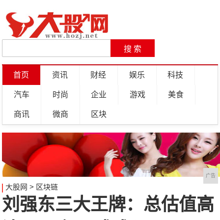
首页
资讯
财经
娱乐
科技
汽车
时尚
企业
游戏
美食
商讯
微商
区块
广告
大股网
>
区块链
刘强东三大王牌：总估值高