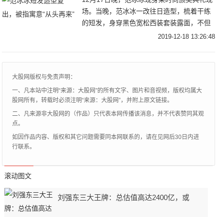
场。当晚，范冰冰一改往日造型，梳着干练
的短发，身穿黑色宽松西装套装露面，不但
显得非常帅气，而且让人眼前一亮。此外，
2019-12-18 13:26:48
范冰冰还在当晚荣获了“2019年度公益影响
力
大股网版权与免责声明：
一、凡本站中注明“来源：大股网”的所有文字、图片和音视频，版权均属大
股网所有，转载时必须注明“来源：大股网”，并附上原文链接。
二、凡来源非大股网的（作品）只代表本网传播该消息，并不代表赞同其观
点。
如因作品内容、版权和其它问题需要同本网联系的，请在见网后30日内进
行联系。
滚动图文
刘强东三大王牌：总估值高达2400亿，或