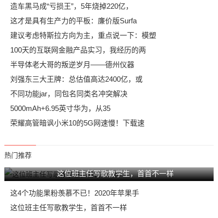
造车黑马成“亏损王”，5年烧掉220亿，
这才是具有生产力的平板：廉价版Surfa
建议考虑特斯拉方向为主，重点说一下：模塑
100天的互联网金融产品实习，我经历的两
半导体老大哥的叛逆岁月——德州仪器
刘强东三大王牌：总估值高达2400亿，或
不同功能jar，同包名同类名冲突解决
5000mAh+6.95英寸华为，从35
荣耀高管暗讽小米10的5G网速慢！下载速
热门推荐
这位班主任写歌教学生，首首不一样
这4个功能果粉羡慕不已！2020年苹果手
这位班主任写歌教学生，首首不一样